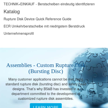
TECHNIK+EINKAUF - Berstscheiben eindeutig identifizieren
Katalog
Rupture Disk Device Quick Reference Guide
ECR Umkehrberstscheibe mit niedrigstem Berstdruck
Unternehmensprofil
Assemblies - Custom Rupture Disk
(Bursting Disc)
Many customer applications cannot be met using
standard rupture disk (bursting disc) and safety head
designs. That’s why BS&B has invested in a
department committed to the development of
customized rupture disk assemblies.
LEARN MORE