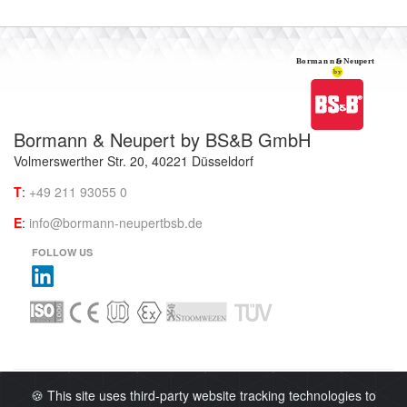
Bormann & Neupert by BS&B GmbH
Volmerswerther Str. 20, 40221 Düsseldorf
T
:
+49 211 93055 0
E
:
info@bormann-neupertbsb.de
FOLLOW US
🍪 This site uses third-party website tracking technologies to
IMPRESSUM