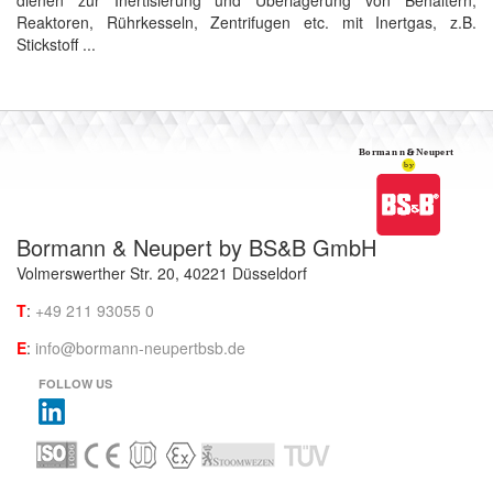
dienen zur Inertisierung und Überlagerung von Behältern,
Reaktoren, Rührkesseln, Zentrifugen etc. mit Inertgas, z.B.
Stickstoff ...
Bormann & Neupert by BS&B GmbH
Volmerswerther Str. 20, 40221 Düsseldorf
T
:
+49 211 93055 0
E
:
info@bormann-neupertbsb.de
FOLLOW US