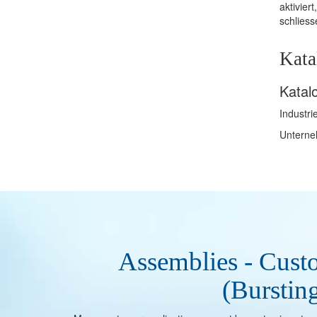
aktivie
schliess
Kata
Katal
Industri
Unterne
Assemblies - Cust
(Burstin