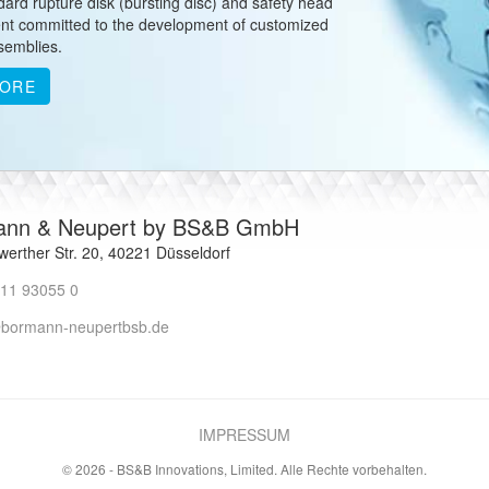
rd rupture disk (bursting disc) and safety head
ent committed to the development of customized
semblies.
MORE
ann & Neupert by BS&B GmbH
erther Str. 20, 40221 Düsseldorf
11 93055 0
@bormann-neupertbsb.de
IMPRESSUM
© 2026 - BS&B Innovations, Limited. Alle Rechte vorbehalten.