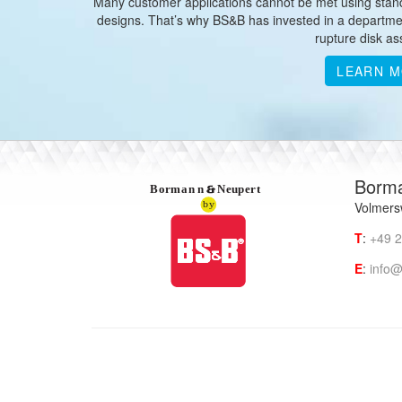
Many customer applications cannot be met using standa
designs. That’s why BS&B has invested in a departm
rupture disk as
LEARN 
Borm
Volmersw
T
:
+49 2
E
:
info