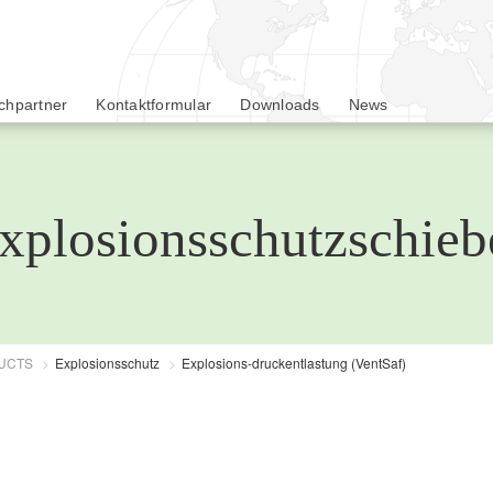
t
chpartner
Kontaktformular
Downloads
News
xplosionsschutzschieb
UCTS
Explosionsschutz
Explosions-druckentlastung (VentSaf)