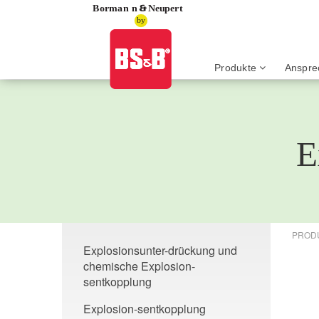
Application name
Home
About
Contac
Produkte
Anspre
E
PROD
Explosionsunter-drückung und
chemische Explosion-
sentkopplung
Explosion-sentkopplung