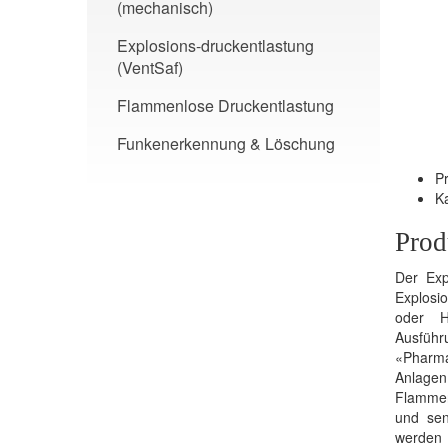
(mechanisch)
Explosions-druckentlastung
(VentSaf)
Flammenlose Druckentlastung
Funkenerkennung & Löschung
P
K
Prod
Der Exp
Explosi
oder H
Ausfüh
«Pharma
Anlagen
Flammen
und sen
werden 