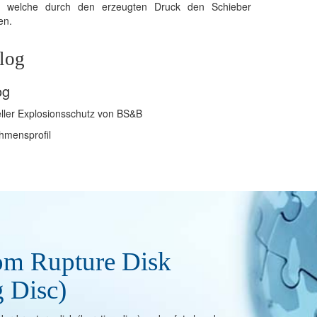
rt, welche durch den erzeugten Druck den Schieber
en.
log
og
eller Explosionsschutz von BS&B
hmensprofil
om Rupture Disk
g Disc)